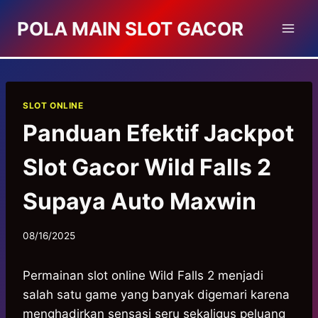
Skip
POLA MAIN SLOT GACOR
to
content
SLOT ONLINE
Panduan Efektif Jackpot
Slot Gacor Wild Falls 2
Supaya Auto Maxwin
08/16/2025
Permainan slot online Wild Falls 2 menjadi
salah satu game yang banyak digemari karena
menghadirkan sensasi seru sekaligus peluang