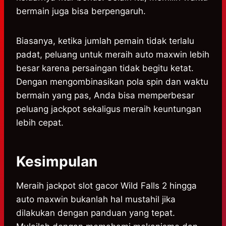
bermain juga bisa berpengaruh.
Biasanya, ketika jumlah pemain tidak terlalu
padat, peluang untuk meraih auto maxwin lebih
besar karena persaingan tidak begitu ketat.
Dengan mengombinasikan pola spin dan waktu
bermain yang pas, Anda bisa memperbesar
peluang jackpot sekaligus meraih keuntungan
lebih cepat.
Kesimpulan
Meraih jackpot slot gacor Wild Falls 2 hingga
auto maxwin bukanlah hal mustahil jika
dilakukan dengan panduan yang tepat.