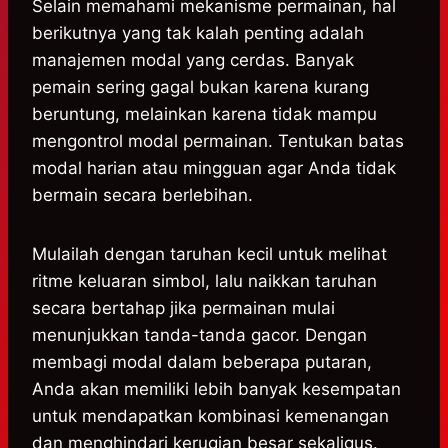
Selain memahami mekanisme permainan, hal
berikutnya yang tak kalah penting adalah
manajemen modal yang cerdas. Banyak
pemain sering gagal bukan karena kurang
beruntung, melainkan karena tidak mampu
mengontrol modal permainan. Tentukan batas
modal harian atau mingguan agar Anda tidak
bermain secara berlebihan.
Mulailah dengan taruhan kecil untuk melihat
ritme keluaran simbol, lalu naikkan taruhan
secara bertahap jika permainan mulai
menunjukkan tanda-tanda gacor. Dengan
membagi modal dalam beberapa putaran,
Anda akan memiliki lebih banyak kesempatan
untuk mendapatkan kombinasi kemenangan
dan menghindari kerugian besar sekaligus.