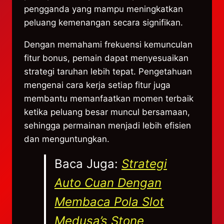
pengganda yang mampu meningkatkan
peluang kemenangan secara signifikan.
Dengan memahami frekuensi kemunculan
fitur bonus, pemain dapat menyesuaikan
strategi taruhan lebih tepat. Pengetahuan
mengenai cara kerja setiap fitur juga
membantu memanfaatkan momen terbaik
ketika peluang besar muncul bersamaan,
sehingga permainan menjadi lebih efisien
dan menguntungkan.
Baca Juga:
Strategi
Auto Cuan Dengan
Membaca Pola Slot
Medusa’s Stone