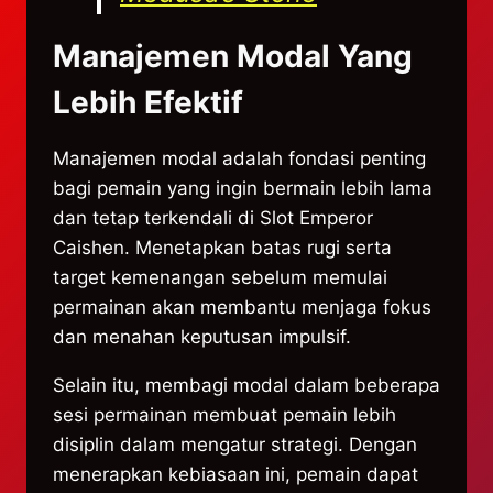
Manajemen Modal Yang
Lebih Efektif
Manajemen modal adalah fondasi penting
bagi pemain yang ingin bermain lebih lama
dan tetap terkendali di Slot Emperor
Caishen. Menetapkan batas rugi serta
target kemenangan sebelum memulai
permainan akan membantu menjaga fokus
dan menahan keputusan impulsif.
Selain itu, membagi modal dalam beberapa
sesi permainan membuat pemain lebih
disiplin dalam mengatur strategi. Dengan
menerapkan kebiasaan ini, pemain dapat