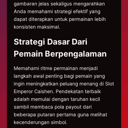
gambaran jelas sekaligus mengarahkan
Anda memahami strategi efektif yang
dapat diterapkan untuk permainan lebih
konsisten maksimal.
Strategi Dasar Dari
Pemain Berpengalaman
Memahami ritme permainan menjadi
langkah awal penting bagi pemain yang
ingin meningkatkan peluang menang di Slot
Emperor Caishen. Pendekatan terbaik
adalah memulai dengan taruhan kecil
sambil membaca pola payout dari
beberapa putaran pertama guna melihat
kecenderungan simbol.