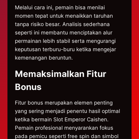
Melalui cara ini, pemain bisa menilai
momen tepat untuk menaikkan taruhan
tanpa risiko besar. Analisis sederhana
seperti ini membantu menciptakan alur
permainan lebih stabil serta mengurangi
keputusan terburu-buru ketika mengejar
kemenangan beruntun.
Memaksimalkan Fitur
Bonus
Fitur bonus merupakan elemen penting
yang sering menjadi penentu hasil optimal
ketika bermain Slot Emperor Caishen.
Pemain profesional menyarankan fokus
pada pemicu seperti free spin dan simbol