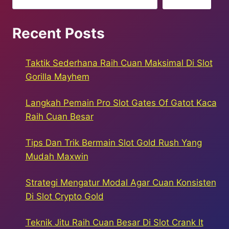
Recent Posts
Taktik Sederhana Raih Cuan Maksimal Di Slot
Gorilla Mayhem
Langkah Pemain Pro Slot Gates Of Gatot Kaca
Raih Cuan Besar
Tips Dan Trik Bermain Slot Gold Rush Yang
Mudah Maxwin
Strategi Mengatur Modal Agar Cuan Konsisten
Di Slot Crypto Gold
Teknik Jitu Raih Cuan Besar Di Slot Crank It