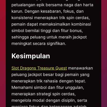
petualangan epik bersama naga dan harta
karun. Dengan kesabaran, fokus, dan
konsistensi menerapkan trik spin cerdas,
pemain dapat memaksimalkan kombinasi
simbol bernilai tinggi dan fitur bonus,
sehingga peluang untuk meraih jackpot
meningkat secara signifikan.
Kesimpulan
Slot Dragons Treasure Quest
menawarkan
peluang jackpot besar bagi pemain yang
menerapkan trik rahasia dengan tepat.
Memahami simbol dan fitur unggulan,
menerapkan strategi spin cerdas,
mengelola modal dengan disiplin, serta
menjaga fokus dan ketenangan adalah