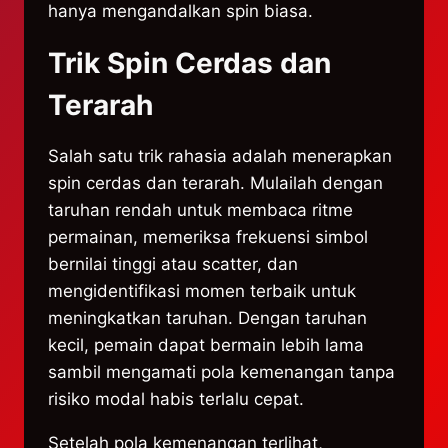
hanya mengandalkan spin biasa.
Trik Spin Cerdas dan
Terarah
Salah satu trik rahasia adalah menerapkan
spin cerdas dan terarah. Mulailah dengan
taruhan rendah untuk membaca ritme
permainan, memeriksa frekuensi simbol
bernilai tinggi atau scatter, dan
mengidentifikasi momen terbaik untuk
meningkatkan taruhan. Dengan taruhan
kecil, pemain dapat bermain lebih lama
sambil mengamati pola kemenangan tanpa
risiko modal habis terlalu cepat.
Setelah pola kemenangan terlihat,