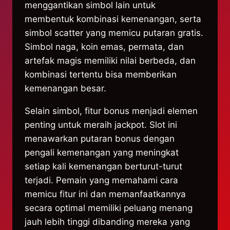
menggantikan simbol lain untuk
membentuk kombinasi kemenangan, serta
simbol scatter yang memicu putaran gratis.
Simbol naga, koin emas, permata, dan
artefak magis memiliki nilai berbeda, dan
kombinasi tertentu bisa memberikan
kemenangan besar.
Selain simbol, fitur bonus menjadi elemen
penting untuk meraih jackpot. Slot ini
menawarkan putaran bonus dengan
pengali kemenangan yang meningkat
setiap kali kemenangan berturut-turut
terjadi. Pemain yang memahami cara
memicu fitur ini dan memanfaatkannya
secara optimal memiliki peluang menang
jauh lebih tinggi dibanding mereka yang