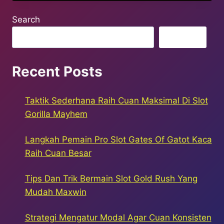
Search
Search
Recent Posts
Taktik Sederhana Raih Cuan Maksimal Di Slot
Gorilla Mayhem
Langkah Pemain Pro Slot Gates Of Gatot Kaca
Raih Cuan Besar
Tips Dan Trik Bermain Slot Gold Rush Yang
Mudah Maxwin
Strategi Mengatur Modal Agar Cuan Konsisten