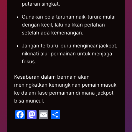
putaran singkat.
Gunakan pola taruhan naik-turun: mulai
dengan kecil, lalu naikkan perlahan
setelah ada kemenangan.
Jangan terburu-buru mengincar jackpot,
nikmati alur permainan untuk menjaga
fokus.
Kesabaran dalam bermain akan
meningkatkan kemungkinan pemain masuk
ke dalam fase permainan di mana jackpot
bisa muncul.
Facebook
Mastodon
Email
Share