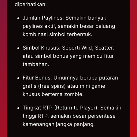
diperhatikan:
Jumlah Paylines: Semakin banyak
paylines aktif, semakin besar peluang
kombinasi simbol terbentuk.
Simbol Khusus: Seperti Wild, Scatter,
atau simbol bonus yang memicu fitur
tambahan.
Fitur Bonus: Umumnya berupa putaran
gratis (free spins) atau mini game
khusus bertema zombie.
Tingkat RTP (Return to Player): Semakin
tinggi RTP, semakin besar persentase
kemenangan jangka panjang.