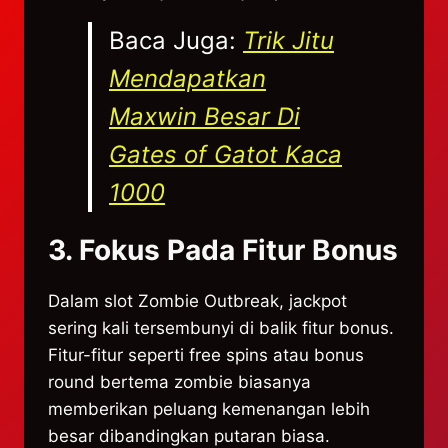
Baca Juga:
Trik Jitu
Mendapatkan
Maxwin Besar Di
Gates of Gatot Kaca
1000
3. Fokus Pada Fitur Bonus
Dalam slot Zombie Outbreak, jackpot
sering kali tersembunyi di balik fitur bonus.
Fitur-fitur seperti free spins atau bonus
round bertema zombie biasanya
memberikan peluang kemenangan lebih
besar dibandingkan putaran biasa.