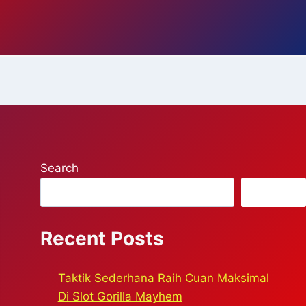
Search
Search
Recent Posts
Taktik Sederhana Raih Cuan Maksimal
Di Slot Gorilla Mayhem