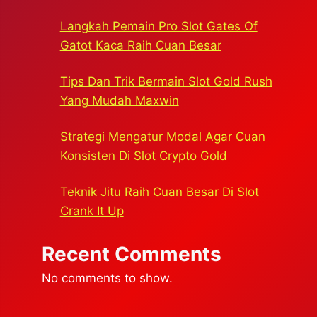
Langkah Pemain Pro Slot Gates Of
Gatot Kaca Raih Cuan Besar
Tips Dan Trik Bermain Slot Gold Rush
Yang Mudah Maxwin
Strategi Mengatur Modal Agar Cuan
Konsisten Di Slot Crypto Gold
Teknik Jitu Raih Cuan Besar Di Slot
Crank It Up
Recent Comments
No comments to show.