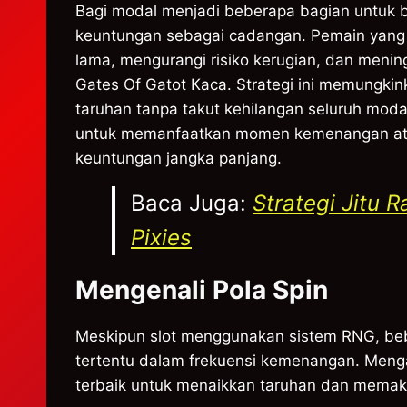
Bagi modal menjadi beberapa bagian untuk b
keuntungan sebagai cadangan. Pemain yang 
lama, mengurangi risiko kerugian, dan menin
Gates Of Gatot Kaca. Strategi ini memungki
taruhan tanpa takut kehilangan seluruh moda
untuk memanfaatkan momen kemenangan atau
keuntungan jangka panjang.
Baca Juga:
Strategi Jitu R
Pixies
Mengenali Pola Spin
Meskipun slot menggunakan sistem RNG, b
tertentu dalam frekuensi kemenangan. Meng
terbaik untuk menaikkan taruhan dan memaks