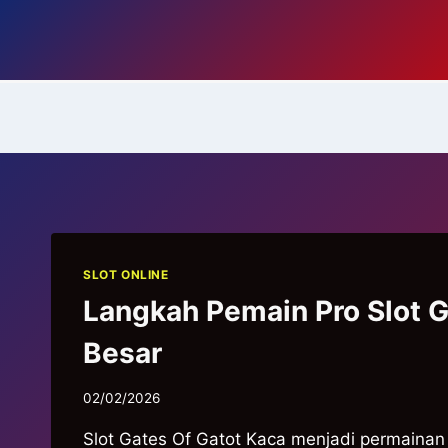
Skip
to
content
SLOT ONLINE
Langkah Pemain Pro Slot G
Besar
02/02/2026
Slot Gates Of Gatot Kaca menjadi permainan