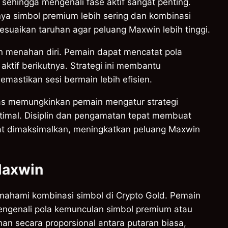
sehingga mengenali fase aktif sangat penting.
nya simbol premium lebih sering dan kombinasi
uaikan taruhan agar peluang Maxwin lebih tinggi.
n menahan diri. Pemain dapat mencatat pola
ktif berikutnya. Strategi ini membantu
mastikan sesi bermain lebih efisien.
as memungkinkan pemain mengatur strategi
optimal. Disiplin dan pengamatan tepat membuat
at dimaksimalkan, meningkatkan peluang Maxwin
Maxwin
ahami kombinasi simbol di Crypto Gold. Pemain
engenali pola kemunculan simbol premium atau
an secara proporsional antara putaran biasa,