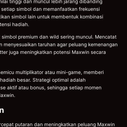
lai tinggi dan muncul lebih jarang dibanding
i setiap simbol dan memanfaatkan frekuensi
ikan simbol lain untuk membentuk kombinasi
ensi hadiah.
t simbol premium dan wild sering muncul. Mencatat
in menyesuaikan taruhan agar peluang kemenangan
catter juga meningkatkan potensi Maxwin secara
memicu multiplikator atau mini-game, memberi
iah besar. Strategi optimal adalah
e aktif atau bonus, sehingga setiap momen
Maxwin.
n
ercepat putaran dan meningkatkan peluang Maxwin