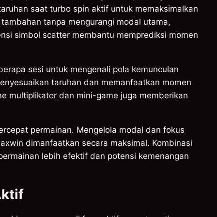
taruhan saat turbo spin aktif untuk memaksimalkan
 tambahan tanpa mengurangi modal utama,
ensi simbol scatter membantu memprediksi momen
eberapa sesi untuk mengenali pola kemunculan
t menyesuaikan taruhan dan memanfaatkan momen
 multiplikator dan mini-game juga memberikan
percepat permainan. Mengelola modal dan fokus
axwin dimanfaatkan secara maksimal. Kombinasi
permainan lebih efektif dan potensi kemenangan
ktif