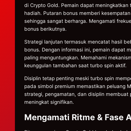
di Crypto Gold. Pemain dapat meningkatkan 
hadiah. Putaran bonus memberi kesempatan
sehingga sangat berharga. Mengamati freku
bonus berikutnya.
Strategi lanjutan termasuk mencatat hasil b
bonus. Dengan informasi ini, pemain dapa
paling menguntungkan. Memahami mekanisme
keunggulan tambahan saat turbo spin aktif.
Disiplin tetap penting meski turbo spin mem
pada simbol premium memastikan peluang M
strategi, pengamatan, dan disiplin membuat 
meningkat signifikan.
Mengamati Ritme & Fase A