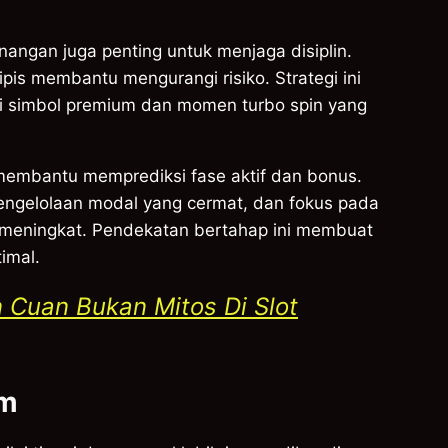
angan juga penting untuk menjaga disiplin.
is membantu mengurangi risiko. Strategi ini
 simbol premium dan momen turbo spin yang
embantu memprediksi fase aktif dan bonus.
pengelolaan modal yang cermat, dan fokus pada
meningkat. Pendekatan bertahap ini membuat
timal.
n Cuan Bukan Mitos Di Slot
um