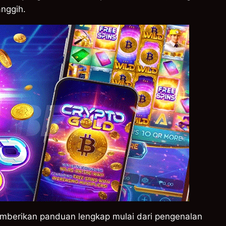
anggih.
berikan panduan lengkap mulai dari pengenalan