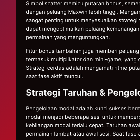
Simbol scatter memicu putaran bonus, seme
dengan peluang Maxwin lebih tinggi. Mengam
sangat penting untuk menyesuaikan strateg
dapat mengoptimalkan peluang kemenangan t
permainan yang menguntungkan.
Fitur bonus tambahan juga memberi peluang 
termasuk multiplikator dan mini-game, yang 
Strategi cerdas adalah mengamati ritme pu
saat fase aktif muncul.
Strategi Taruhan & Pengel
Pengelolaan modal adalah kunci sukses ber
modal menjadi beberapa sesi untuk memperp
kehilangan modal terlalu cepat. Taruhan awal
permainan lambat atau awal sesi. Saat fase a