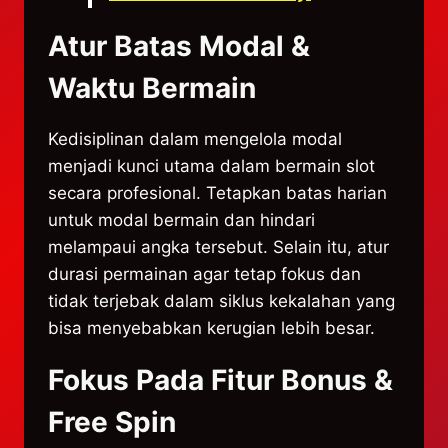
Atur Batas Modal &
Waktu Bermain
Kedisiplinan dalam mengelola modal
menjadi kunci utama dalam bermain slot
secara profesional. Tetapkan batas harian
untuk modal bermain dan hindari
melampaui angka tersebut. Selain itu, atur
durasi permainan agar tetap fokus dan
tidak terjebak dalam siklus kekalahan yang
bisa menyebabkan kerugian lebih besar.
Fokus Pada Fitur Bonus &
Free Spin