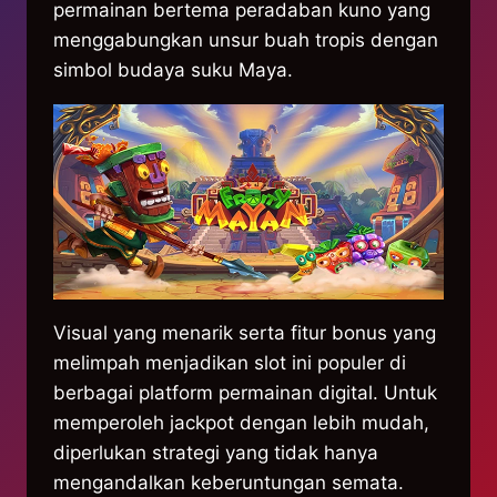
permainan bertema peradaban kuno yang
menggabungkan unsur buah tropis dengan
simbol budaya suku Maya.
Visual yang menarik serta fitur bonus yang
melimpah menjadikan slot ini populer di
berbagai platform permainan digital. Untuk
memperoleh jackpot dengan lebih mudah,
diperlukan strategi yang tidak hanya
mengandalkan keberuntungan semata.