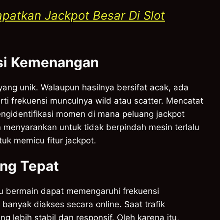
patkan Jackpot Besar Di Slot
nsi Kemenangan
yang unik. Walaupun hasilnya bersifat acak, ada
rti frekuensi munculnya wild atau scatter. Mencatat
ngidentifikasi momen di mana peluang jackpot
menyarankan untuk tidak berpindah mesin terlalu
uk memicu fitur jackpot.
ng Tepat
u bermain dapat memengaruhi frekuensi
banyak diakses secara online. Saat trafik
lebih stabil dan responsif. Oleh karena itu,