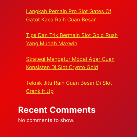
Langkah Pemain Pro Slot Gates Of
Gatot Kaca Raih Cuan Besar
Tips Dan Trik Bermain Slot Gold Rush
Yang Mudah Maxwin
Strategi Mengatur Modal Agar Cuan
Konsisten Di Slot Crypto Gold
Teknik Jitu Raih Cuan Besar Di Slot
Crank It Up
Recent Comments
No comments to show.