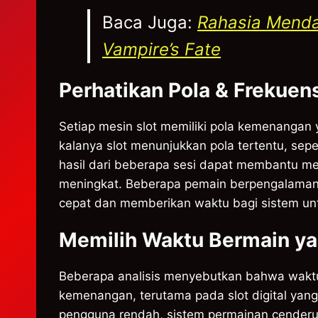
Baca Juga:
Rahasia Menda
Vampire’s Fate
Perhatikan Pola & Frekue
Setiap mesin slot memiliki pola kemenangan 
kalanya slot menunjukkan pola tertentu, sepe
hasil dari beberapa sesi dapat membantu me
meningkat. Beberapa pemain berpengalaman 
cepat dan memberikan waktu bagi sistem unt
Memilih Waktu Bermain ya
Beberapa analisis menyebutkan bahwa wakt
kemenangan, terutama pada slot digital yang 
pengguna rendah, sistem permainan cenderung 