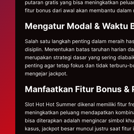
putaran gratis yang bisa meningkatkan pelu
fitur bonus dari awal akan membantu dalam 
Mengatur Modal & Waktu 
Salah satu langkah penting dalam meraih ha
disiplin. Menentukan batas taruhan harian d
merupakan strategi dasar yang sering diabai
penting agar tetap fokus dan tidak terburu-
mengejar jackpot.
Manfaatkan Fitur Bonus & 
Slot Hot Hot Summer dikenal memiliki fitur fr
meningkatkan peluang mendapatkan kombinas
bisa diterapkan adalah mengincar simbol kh
kasus, jackpot besar muncul justru saat fitur 