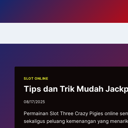
Skip
to
content
SLOT ONLINE
Tips dan Trik Mudah Jackpo
08/17/2025
Permainan Slot Three Crazy Pigies online s
sekaligus peluang kemenangan yang menarik