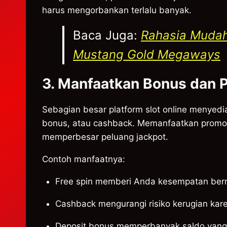
harus mengorbankan terlalu banyak.
Baca Juga:
Rahasia Muda
Mustang Gold Megaways
3. Manfaatkan Bonus dan 
Sebagian besar platform slot online menyedia
bonus, atau cashback. Memanfaatkan promo i
memperbesar peluang jackpot.
Contoh manfaatnya:
Free spin memberi Anda kesempatan ber
Cashback mengurangi risiko kerugian kar
Deposit bonus memperbanyak saldo yang b