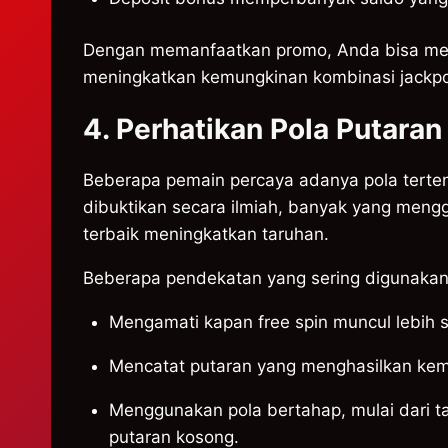
Dengan memanfaatkan promo, Anda bisa me
meningkatkan kemungkinan kombinasi jackpo
4. Perhatikan Pola Putaran
Beberapa pemain percaya adanya pola terten
dibuktikan secara ilmiah, banyak yang men
terbaik meningkatkan taruhan.
Beberapa pendekatan yang sering digunakan
Mengamati kapan free spin muncul lebih s
Mencatat putaran yang menghasilkan kem
Menggunakan pola bertahap, mulai dari ta
putaran kosong.