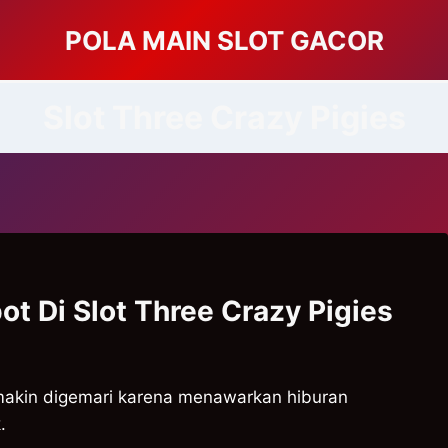
POLA MAIN SLOT GACOR
Slot Three Crazy Pigies
t Di Slot Three Crazy Pigies
emakin digemari karena menawarkan hiburan
.