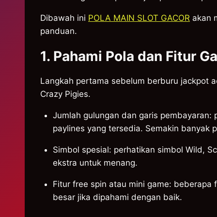
Dibawah ini
POLA MAIN SLOT GACOR
akan m
panduan.
1. Pahami Pola dan Fitur 
Langkah pertama sebelum berburu jackpot a
Crazy Pigies.
Jumlah gulungan dan garis pembayaran: p
paylines yang tersedia. Semakin banyak 
Simbol spesial: perhatikan simbol Wild, 
ekstra untuk menang.
Fitur free spin atau mini game: beberapa 
besar jika dipahami dengan baik.