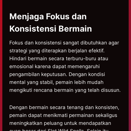
Menjaga Fokus dan
Konsistensi Bermain
Fokus dan konsistensi sangat dibutuhkan agar
strategi yang diterapkan berjalan efektif.
Hindari bermain secara terburu-buru atau
emosional karena dapat memengaruhi
pengambilan keputusan. Dengan kondisi
mental yang stabil, pemain lebih mudah
mengikuti rencana bermain yang telah disusun.
Dengan bermain secara tenang dan konsisten,
pemain dapat menikmati permainan sekaligus
meningkatkan peluang untuk mendapatkan
cuan besar dari Slot Wild Spells. Selain itu,