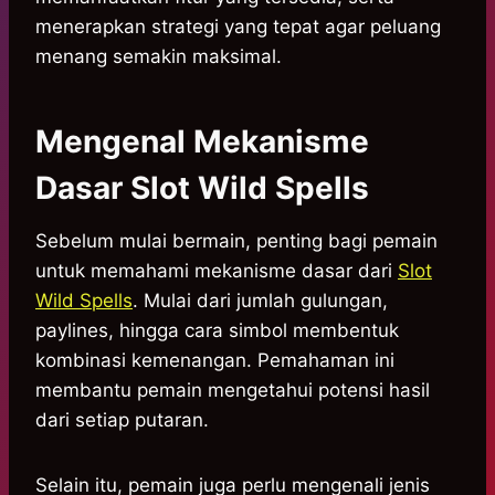
menerapkan strategi yang tepat agar peluang
menang semakin maksimal.
Mengenal Mekanisme
Dasar Slot Wild Spells
Sebelum mulai bermain, penting bagi pemain
untuk memahami mekanisme dasar dari
Slot
Wild Spells
. Mulai dari jumlah gulungan,
paylines, hingga cara simbol membentuk
kombinasi kemenangan. Pemahaman ini
membantu pemain mengetahui potensi hasil
dari setiap putaran.
Selain itu, pemain juga perlu mengenali jenis