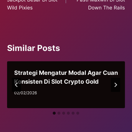
Wild Pixies
Down The Rails
Similar Posts
Strategi Mengatur Modal Agar Cuan
Konsisten Di Slot Crypto Gold
02/02/2026