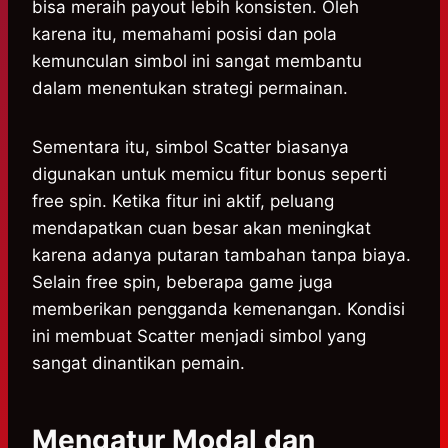
bisa meraih payout lebih konsisten. Oleh
karena itu, memahami posisi dan pola
kemunculan simbol ini sangat membantu
dalam menentukan strategi permainan.
Sementara itu, simbol Scatter biasanya
digunakan untuk memicu fitur bonus seperti
free spin. Ketika fitur ini aktif, peluang
mendapatkan cuan besar akan meningkat
karena adanya putaran tambahan tanpa biaya.
Selain free spin, beberapa game juga
memberikan pengganda kemenangan. Kondisi
ini membuat Scatter menjadi simbol yang
sangat dinantikan pemain.
Mengatur Modal dan