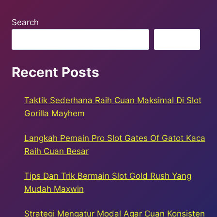
Search
Search
Recent Posts
Taktik Sederhana Raih Cuan Maksimal Di Slot
Gorilla Mayhem
Langkah Pemain Pro Slot Gates Of Gatot Kaca
Raih Cuan Besar
Tips Dan Trik Bermain Slot Gold Rush Yang
Mudah Maxwin
Strategi Mengatur Modal Agar Cuan Konsisten