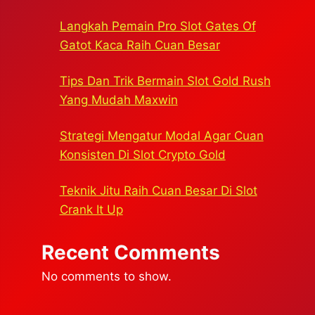
Langkah Pemain Pro Slot Gates Of
Gatot Kaca Raih Cuan Besar
Tips Dan Trik Bermain Slot Gold Rush
Yang Mudah Maxwin
Strategi Mengatur Modal Agar Cuan
Konsisten Di Slot Crypto Gold
Teknik Jitu Raih Cuan Besar Di Slot
Crank It Up
Recent Comments
No comments to show.