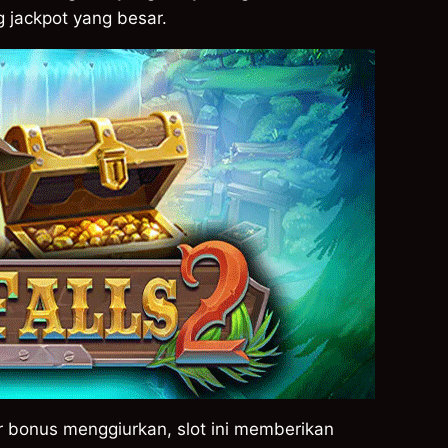
 jackpot yang besar.
ur bonus menggiurkan, slot ini memberikan