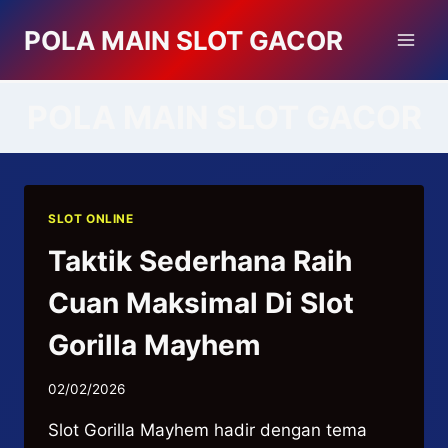
Skip
POLA MAIN SLOT GACOR
to
content
POLA MAIN SLOT GACOR
SLOT ONLINE
Taktik Sederhana Raih
Cuan Maksimal Di Slot
Gorilla Mayhem
02/02/2026
Slot Gorilla Mayhem hadir dengan tema