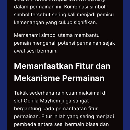
dalam permainan ini. Kombinasi simbol-
simbol tersebut sering kali menjadi pemicu
kemenangan yang cukup signifikan.
Memahami simbol utama membantu
pemain mengenali potensi permainan sejak
awal sesi bermain.
Memanfaatkan Fitur dan
Mekanisme Permainan
Taktik sederhana raih cuan maksimal di
slot Gorilla Mayhem juga sangat
bergantung pada pemanfaatan fitur
permainan. Fitur inilah yang sering menjadi
pembeda antara sesi bermain biasa dan