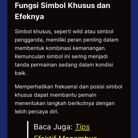
Fungsi Simbol Khusus dan
Efeknya
Simbol khusus, seperti wild atau simbol
pengganda, memiliki peran penting dalam
membentuk kombinasi kemenangan.
Kemunculan simbol ini sering menjadi
tanda permainan sedang dalam kondisi
baik.
Memperhatikan frekuensi dan posisi simbol
khusus dapat membantu pemain
menentukan langkah berikutnya dengan
lebih percaya diri.
Baca Juga:
Tips