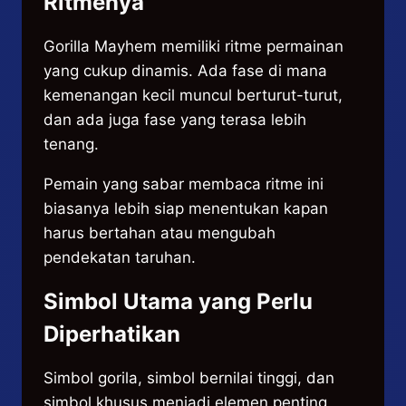
Ritmenya
Gorilla Mayhem memiliki ritme permainan
yang cukup dinamis. Ada fase di mana
kemenangan kecil muncul berturut-turut,
dan ada juga fase yang terasa lebih
tenang.
Pemain yang sabar membaca ritme ini
biasanya lebih siap menentukan kapan
harus bertahan atau mengubah
pendekatan taruhan.
Simbol Utama yang Perlu
Diperhatikan
Simbol gorila, simbol bernilai tinggi, dan
simbol khusus menjadi elemen penting