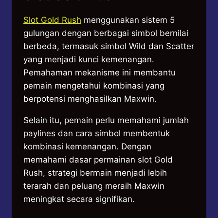
Slot Gold Rush
menggunakan sistem 5
gulungan dengan berbagai simbol bernilai
berbeda, termasuk simbol Wild dan Scatter
yang menjadi kunci kemenangan.
Pemahaman mekanisme ini membantu
pemain mengetahui kombinasi yang
berpotensi menghasilkan Maxwin.
Selain itu, pemain perlu memahami jumlah
paylines dan cara simbol membentuk
kombinasi kemenangan. Dengan
memahami dasar permainan slot Gold
Rush, strategi bermain menjadi lebih
terarah dan peluang meraih Maxwin
meningkat secara signifikan.