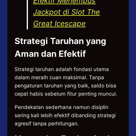
Efektif Menembus
Jackpot di Slot The
Great Icescape
Strategi Taruhan yang
Aman dan Efektif
Strategi taruhan adalah fondasi utama
dalam meraih cuan maksimal. Tanpa
pengaturan taruhan yang baik, saldo bisa
cepat habis sebelum fitur penting muncul.
Pendekatan sederhana namun disiplin
sering kali lebih efektif dibanding strategi
agresif tanpa perhitungan.