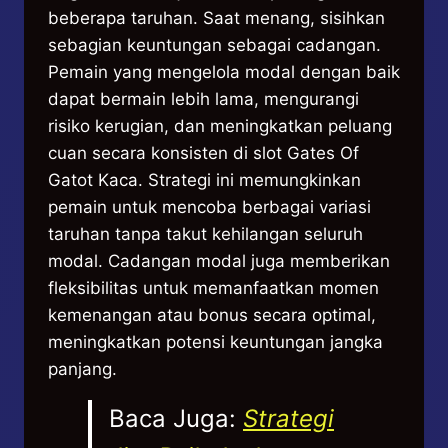
beberapa taruhan. Saat menang, sisihkan
sebagian keuntungan sebagai cadangan.
Pemain yang mengelola modal dengan baik
dapat bermain lebih lama, mengurangi
risiko kerugian, dan meningkatkan peluang
cuan secara konsisten di slot Gates Of
Gatot Kaca. Strategi ini memungkinkan
pemain untuk mencoba berbagai variasi
taruhan tanpa takut kehilangan seluruh
modal. Cadangan modal juga memberikan
fleksibilitas untuk memanfaatkan momen
kemenangan atau bonus secara optimal,
meningkatkan potensi keuntungan jangka
panjang.
Baca Juga:
Strategi