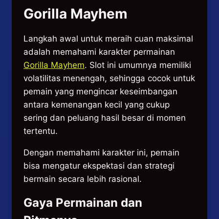
Gorilla Mayhem
Langkah awal untuk meraih cuan maksimal
adalah memahami karakter permainan
Gorilla Mayhem
. Slot ini umumnya memiliki
volatilitas menengah, sehingga cocok untuk
pemain yang mengincar keseimbangan
antara kemenangan kecil yang cukup
sering dan peluang hasil besar di momen
tertentu.
Dengan memahami karakter ini, pemain
bisa mengatur ekspektasi dan strategi
bermain secara lebih rasional.
Gaya Permainan dan