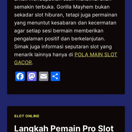
semakin terbuka. Gorilla Mayhem bukan
sekadar slot hiburan, tetapi juga permainan
yang menuntut kesabaran dan kecermatan
agar setiap sesi bermain memberikan
pengalaman positif dan berkelanjutan.
Simak juga informasi seputaran slot yang
menarik lainnya hanya di
POLA MAIN SLOT
GACOR
.
Facebook
Mastodon
Email
Share
SLOT ONLINE
Langkah Pemain Pro Slot