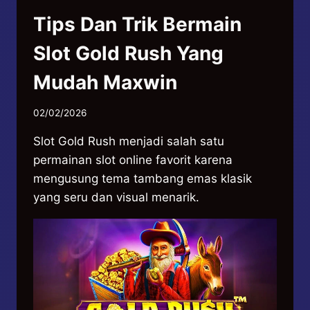
Tips Dan Trik Bermain
Slot Gold Rush Yang
Mudah Maxwin
02/02/2026
Slot Gold Rush menjadi salah satu
permainan slot online favorit karena
mengusung tema tambang emas klasik
yang seru dan visual menarik.