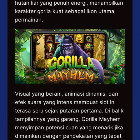
hutan liar yang penuh energi, menampilkan
karakter gorila kuat sebagai ikon utama
permainan.
Visual yang berani, animasi dinamis, dan
efek suara yang intens membuat slot ini
terasa seru sejak putaran pertama. Di balik
tampilannya yang garang, Gorilla Mayhem
menyimpan potensi cuan yang menarik jika
dimainkan dengan pendekatan yang tepat