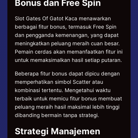
Bonus dan Free Spin
Slot Gates Of Gatot Kaca menawarkan
berbagai fitur bonus, termasuk Free Spin
dan pengganda kemenangan, yang dapat
meningkatkan peluang meraih cuan besar.
Pemain cerdas akan memanfaatkan fitur ini
untuk memaksimalkan hasil setiap putaran.
Beberapa fitur bonus dapat dipicu dengan
memperhatikan simbol Scatter atau
kombinasi tertentu. Mengetahui waktu
terbaik untuk memicu fitur bonus membuat
peluang meraih hasil maksimal lebih tinggi
dibanding bermain tanpa strategi.
Strategi Manajemen